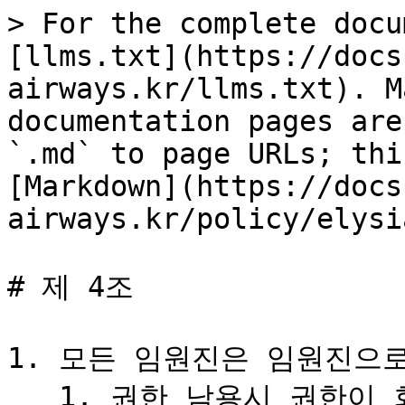
> For the complete docu
[llms.txt](https://docs
airways.kr/llms.txt). M
documentation pages are
`.md` to page URLs; thi
[Markdown](https://docs
airways.kr/policy/elysi
# 제 4조

1. 모든 임원진은 임원진으로
   1. 권한 남용시 권한이 회수 될 수 있다.
