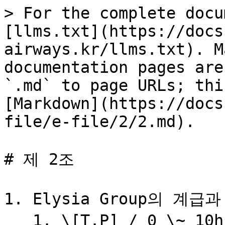
> For the complete docu
[llms.txt](https://docs
airways.kr/llms.txt). M
documentation pages are
`.md` to page URLs; thi
[Markdown](https://docs
file/e-file/2/2.md).

# 제 2조

1. Elysia Group의 계
   1. \[T.P] / 0 \~ 10h : 국내선, 일본, 이벤트 국제선 