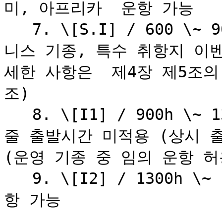
미, 아프리카  운항 가능

   7. \[S.I] / 600 \~ 900h : \[C.P] 권한 포함, 비즈
니스 기종, 특수 취항지 이
세한 사항은  제4장 제5조
조)

   8. \[I1] / 900h \~ 1300h : \[S.I] 권한 포함, 스케
줄 출발시간 미적용 (상시 출
(운영 기종 중 임의 운항 허용
   9. \[I2] / 1300h \~ : \[I1] 권한 포함, 퇴역기종 운