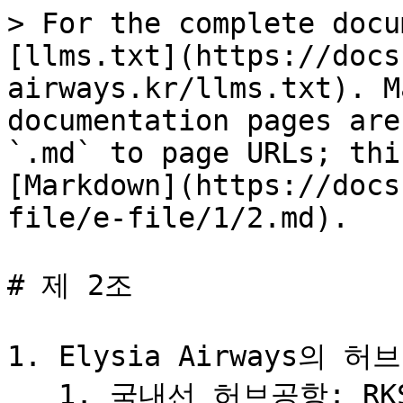
> For the complete docu
[llms.txt](https://docs
airways.kr/llms.txt). M
documentation pages are
`.md` to page URLs; thi
[Markdown](https://docs
file/e-file/1/2.md).

# 제 2조

1. Elysia Airways의
   1. 국내선 허브공항: RKSS (김포국제공항)
