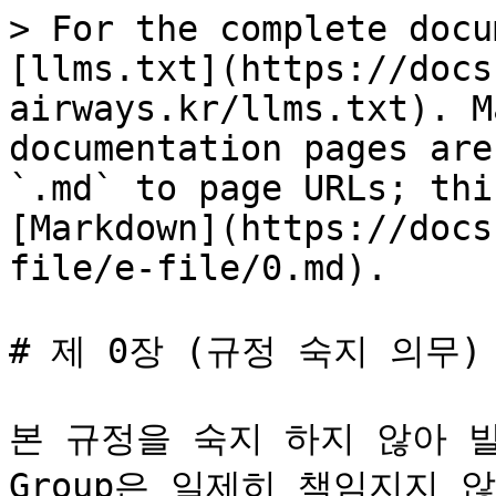
> For the complete docu
[llms.txt](https://docs
airways.kr/llms.txt). M
documentation pages are
`.md` to page URLs; thi
[Markdown](https://docs
file/e-file/0.md).

# 제 0장 (규정 숙지 의무)

본 규정을 숙지 하지 않아 발
Group은 일제히 책임지지 않